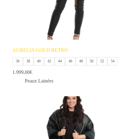
produit
AURELIA GOLD RETRO
36
38
40
42
44
46
48
50
52
54
1.999,00
€
Peaux Lainées
Ce
produit
a
plusieurs
variations.
Les
options
peuvent
être