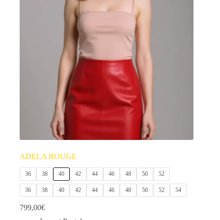
ADELA ROUGE
36
38
40
42
44
46
48
50
52
36
38
40
42
44
46
48
50
52
54
799,00
€