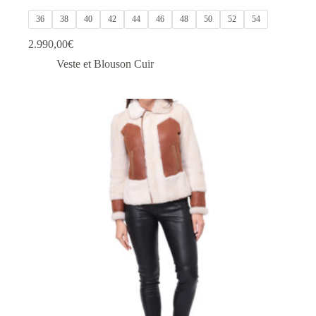
36
38
40
42
44
46
48
50
52
54
2.990,00
€
Veste et Blouson Cuir
Ce
produit
a
plusieurs
variations.
Les
options
peuvent
être
choisies
sur
la
page
du
produit