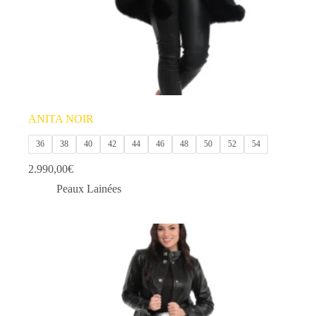
produit
ANITA NOIR
36
38
40
42
44
46
48
50
52
54
2.990,00
€
Peaux Lainées
Ce
produit
a
plusieurs
variations.
Les
options
peuvent
être