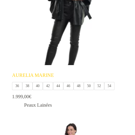
choisies
sur
la
page
du
produit
AURELIA MARINE
36
38
40
42
44
46
48
50
52
54
1.999,00
€
Peaux Lainées
Ce
produit
a
plusieurs
variations.