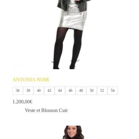
choisies
sur
la
page
du
produit
ANTONIA NOIR
36
38
40
42
44
46
48
50
52
54
1.200,00
€
Veste et Blouson Cuir
Ce
produit
a
plusieurs