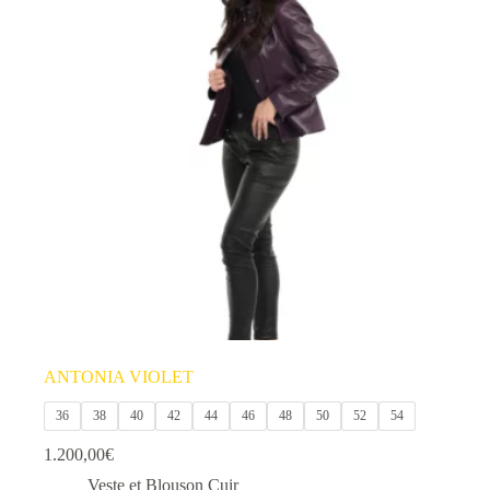
variations.
Les
options
peuvent
être
choisies
sur
la
page
du
produit
ANTONIA VIOLET
36
38
40
42
44
46
48
50
52
54
1.200,00
€
Veste et Blouson Cuir