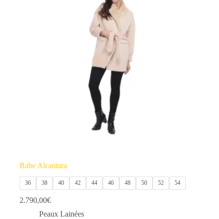
Les
options
peuvent
être
choisies
sur
la
page
du
produit
Babe Alcantara
36
38
40
42
44
46
48
50
52
54
2.790,00
€
Peaux Lainées