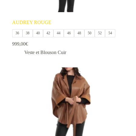
AUDREY ROUGE
36
38
40
42
44
46
48
50
52
54
999,00
€
Veste et Blouson Cuir
Ce
produit
a
plusieurs
variations.
Les
options
peuvent
être
choisies
sur
la
page
du