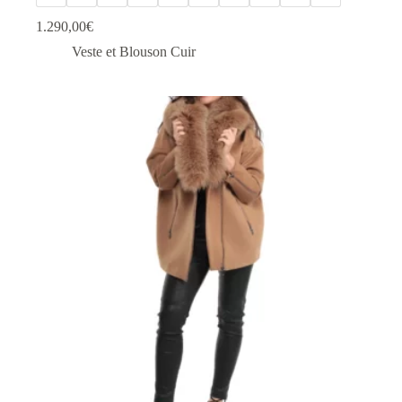
1.290,00
€
Veste et Blouson Cuir
Ce
produit
a
plusieurs
variations.
Les
options
peuvent
être
choisies
sur
la
page
du
produit