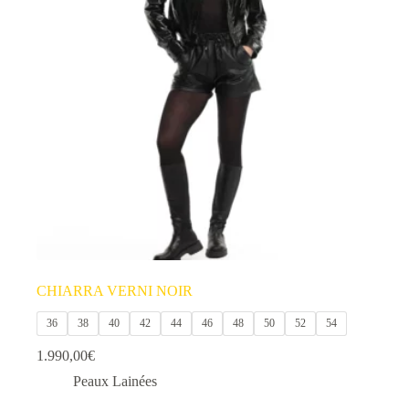
CHIARRA VERNI NOIR
36
38
40
42
44
46
48
50
52
54
1.990,00
€
Peaux Lainées
Ce