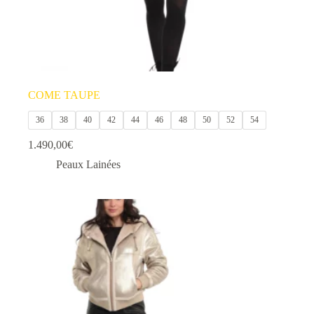
COME TAUPE
36
38
40
42
44
46
48
50
52
54
1.490,00
€
Peaux Lainées
Ce
produit
a
plusieurs
variations.
Les
options
peuvent
être
choisies
sur