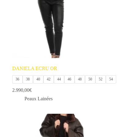
la
page
du
produit
DANIELA ECRU OR
36
38
40
42
44
46
48
50
52
54
2.990,00
€
Peaux Lainées
Ce
produit
a
plusieurs
variations.
Les