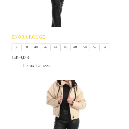
ENORA ROUGE
36
38
40
42
44
46
48
50
52
54
1.499,00
€
Peaux Lainées
Ce
produit
a
plusieurs
variations.
Les
options
peuvent
être
choisies
sur