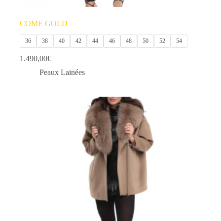
COME GOLD
36
38
40
42
44
46
48
50
52
54
1.490,00
€
Peaux Lainées
Ce
produit
a
plusieurs
variations.
Les
options
peuvent
être
choisies
sur
la
page
du
produit