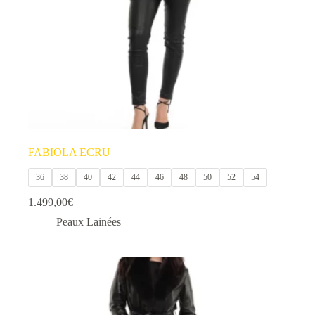
la
page
du
produit
FABIOLA ECRU
36
38
40
42
44
46
48
50
52
54
1.499,00
€
Peaux Lainées
Ce
produit
a
plusieurs
variations.
Les