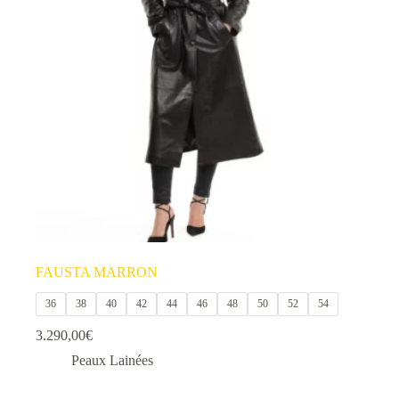
options
peuvent
être
choisies
sur
la
page
du
produit
FAUSTA MARRON
36
38
40
42
44
46
48
50
52
54
3.290,00
€
Peaux Lainées
Ce