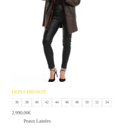
options
peuvent
être
choisies
sur
la
page
du
produit
DONA BRONZE
36
38
40
42
44
46
48
50
52
54
2.990,00
€
Peaux Lainées
Ce