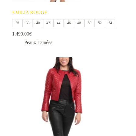
EMILIA ROUGE
36
38
40
42
44
46
48
50
52
54
1.499,00
€
Peaux Lainées
Ce
produit
a
plusieurs
variations.
Les
options
peuvent
être
choisies
sur
la
page
du
produit