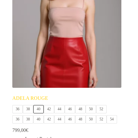
ADELA ROUGE
36
38
40
42
44
46
48
50
52
36
38
40
42
44
46
48
50
52
54
799,00
€