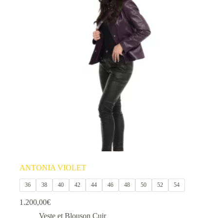
variations.
Les
options
peuvent
être
choisies
sur
la
page
du
produit
ANTONIA VIOLET
36
38
40
42
44
46
48
50
52
54
1.200,00
€
Veste et Blouson Cuir