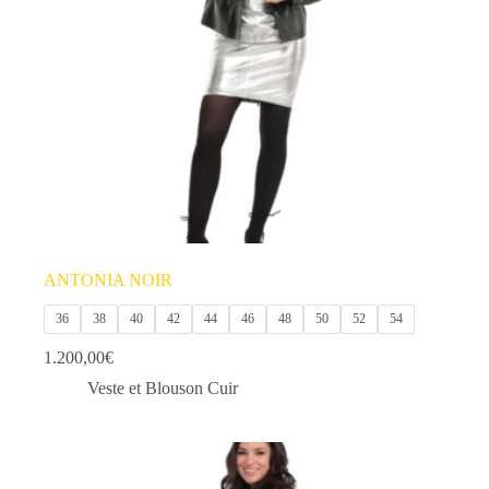
choisies
sur
la
page
du
produit
ANTONIA NOIR
36
38
40
42
44
46
48
50
52
54
1.200,00
€
Veste et Blouson Cuir
Ce
produit
a
plusieurs