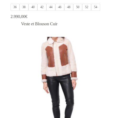
36
38
40
42
44
46
48
50
52
54
2.990,00
€
Veste et Blouson Cuir
Ce
produit
a
plusieurs
variations.
Les
options
peuvent
être
choisies
sur
la
page
du
produit