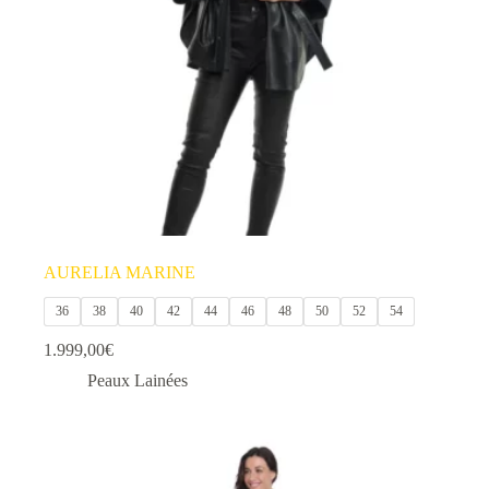
choisies
sur
la
page
du
produit
AURELIA MARINE
36
38
40
42
44
46
48
50
52
54
1.999,00
€
Peaux Lainées
Ce
produit
a
plusieurs
variations.