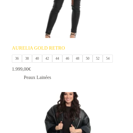
produit
AURELIA GOLD RETRO
36
38
40
42
44
46
48
50
52
54
1.999,00
€
Peaux Lainées
Ce
produit
a
plusieurs
variations.
Les
options
peuvent
être