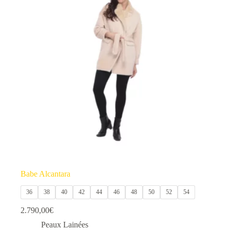
Les
options
peuvent
être
choisies
sur
la
page
du
produit
Babe Alcantara
36
38
40
42
44
46
48
50
52
54
2.790,00
€
Peaux Lainées