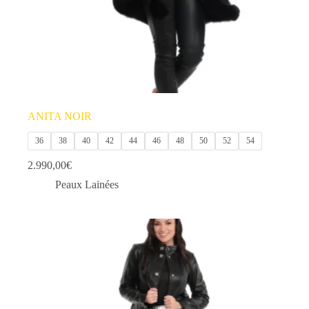
produit
ANITA NOIR
36
38
40
42
44
46
48
50
52
54
2.990,00
€
Peaux Lainées
Ce
produit
a
plusieurs
variations.
Les
options
peuvent
être