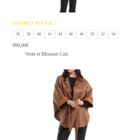
AUDREY ROUGE
36
38
40
42
44
46
48
50
52
54
999,00
€
Veste et Blouson Cuir
Ce
produit
a
plusieurs
variations.
Les
options
peuvent
être
choisies
sur
la
page
du