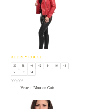
options
peuvent
être
choisies
sur
la
page
du
produit
AUDREY ROUGE
36
38
40
42
44
46
48
50
52
54
999,00
€
Veste et Blouson Cuir
Ce
produit
a
plusieurs