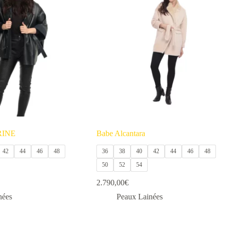
variations.
Les
options
peuvent
être
choisies
sur
la
page
du
produit
RINE
Babe Alcantara
42
44
46
48
36
38
40
42
44
46
48
50
52
54
2.790,00
€
nées
Peaux Lainées
Ce
produit