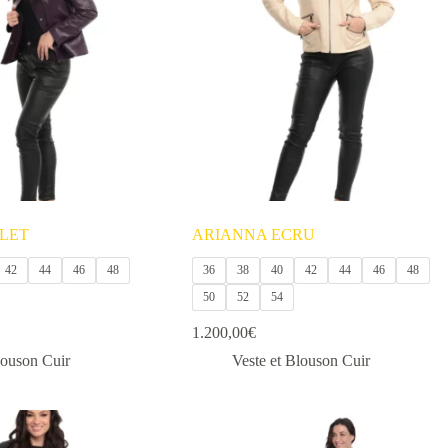
options
peuvent
être
choisies
sur
la
page
du
produit
LET
ARIANNA ECRU
42
44
46
48
36
38
40
42
44
46
48
50
52
54
1.200,00
€
louson Cuir
Veste et Blouson Cuir
Ce
produit
a
plusieurs