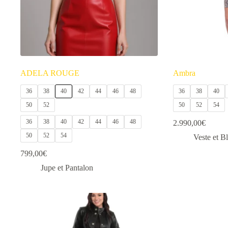
ADELA ROUGE
Ambra
36
38
40
42
44
46
48
36
38
40
50
52
50
52
54
36
38
40
42
44
46
48
2.990,00
€
50
52
54
Veste et B
799,00
€
Jupe et Pantalon
Ce
Ce
produit
produit
a
a
plusieurs
plusieurs
variations.
variations.
Les
Les