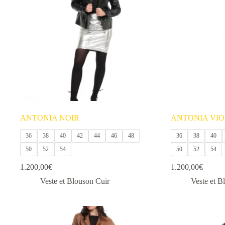
options
options
peuvent
peuvent
être
être
choisies
choisies
sur
sur
la
la
page
page
du
du
produit
produit
ANTONIA NOIR
ANTONIA VIO
36
38
40
42
44
46
48
36
38
40
50
52
54
50
52
54
1.200,00
€
1.200,00
€
Veste et Blouson Cuir
Veste et B
Ce
Ce
produit
produit
a
a
plusieurs
plusieurs