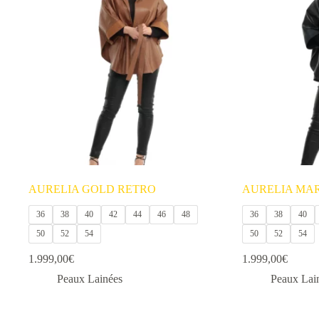
variations.
variations.
Les
Les
options
options
peuvent
peuvent
être
être
choisies
choisies
sur
sur
la
la
page
page
du
du
produit
produit
AURELIA GOLD RETRO
AURELIA MA
36
38
40
42
44
46
48
36
38
40
50
52
54
50
52
54
1.999,00
€
1.999,00
€
Peaux Lainées
Peaux Lai
Ce
Ce
produit
produit