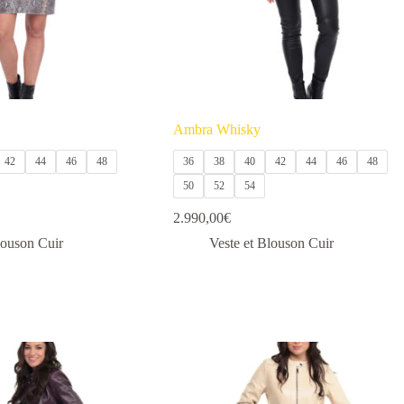
Ambra Whisky
42
44
46
48
36
38
40
42
44
46
48
50
52
54
2.990,00
€
louson Cuir
Veste et Blouson Cuir
Ce
produit
a
plusieurs
variations.
Les