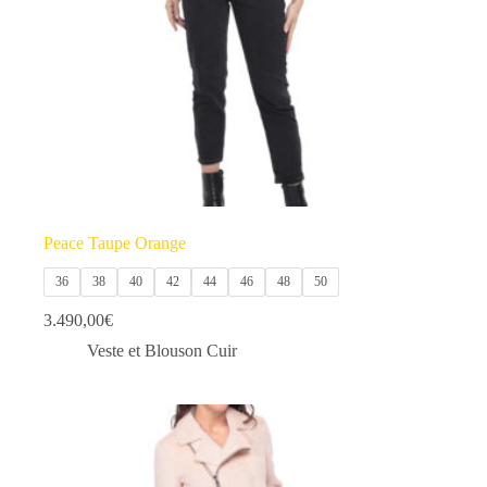
la
page
du
produit
Peace Taupe Orange
36
38
40
42
44
46
48
50
3.490,00
€
Veste et Blouson Cuir
Ce
produit
a
plusieurs
variations.
Les