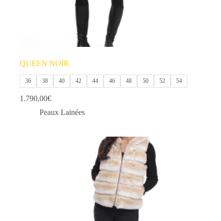
QUEEN NOIR
36
38
40
42
44
46
48
50
52
54
1.790,00
€
Peaux Lainées
Ce
produit
a
plusieurs
variations.
Les
options
peuvent
être
choisies
sur