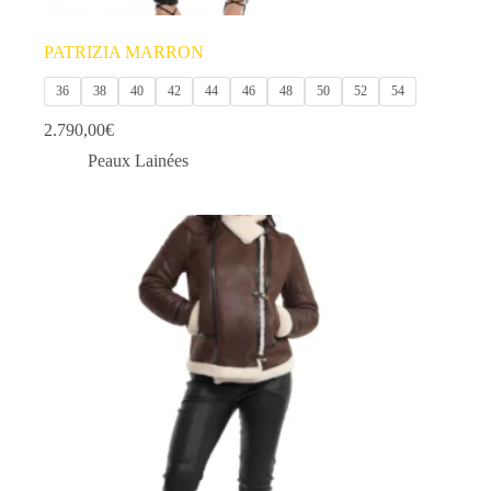
PATRIZIA MARRON
36
38
40
42
44
46
48
50
52
54
2.790,00
€
Peaux Lainées
Ce
produit
a
plusieurs
variations.
Les
options
peuvent
être
choisies
sur
la
page
du
produit