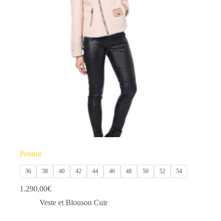
options
peuvent
être
choisies
sur
la
page
du
produit
Penina
36
38
40
42
44
46
48
50
52
54
1.290,00
€
Veste et Blouson Cuir
Ce