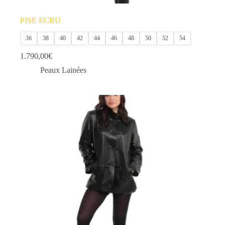
PISE ECRU
36
38
40
42
44
46
48
50
52
54
1.790,00
€
Peaux Lainées
Ce
produit
a
plusieurs
variations.
Les
options
peuvent
être
choisies
sur
la
page
du
produit