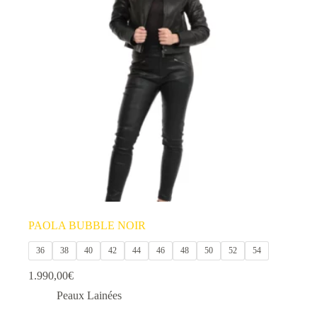
PAOLA BUBBLE NOIR
36
38
40
42
44
46
48
50
52
54
1.990,00
€
Peaux Lainées
Ce