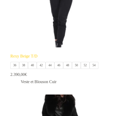
la
page
du
produit
Rexy Beige T/D
36
38
40
42
44
46
48
50
52
54
2.390,00
€
Veste et Blouson Cuir
Ce
produit
a
plusieurs
variations.
Les