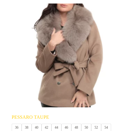
produit
a
plusieurs
variations.
Les
options
peuvent
être
choisies
sur
la
page
du
produit
PESSARO TAUPE
36
38
40
42
44
46
48
50
52
54