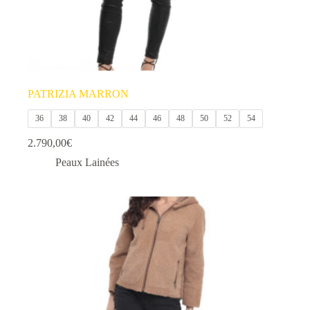
PATRIZIA MARRON
36
38
40
42
44
46
48
50
52
54
2.790,00
€
Peaux Lainées
Ce
produit
a
plusieurs
variations.
Les
options
peuvent
être
choisies
sur