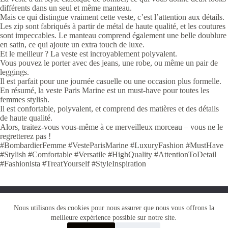
différents dans un seul et même manteau.
Mais ce qui distingue vraiment cette veste, c’est l’attention aux détails.
Les zip sont fabriqués à partir de métal de haute qualité, et les coutures
sont impeccables. Le manteau comprend également une belle doublure
en satin, ce qui ajoute un extra touch de luxe.
Et le meilleur ? La veste est incroyablement polyvalent.
Vous pouvez le porter avec des jeans, une robe, ou même un pair de
leggings.
Il est parfait pour une journée casuelle ou une occasion plus formelle.
En résumé, la veste Paris Marine est un must-have pour toutes les
femmes stylish.
Il est confortable, polyvalent, et comprend des matières et des détails
de haute qualité.
Alors, traitez-vous vous-même à ce merveilleux morceau – vous ne le
regretterez pas !
#BombardierFemme #VesteParisMarine #LuxuryFashion #MustHave
#Stylish #Comfortable #Versatile #HighQuality #AttentionToDetail
#Fashionista #TreatYourself #StyleInspiration
Nous utilisons des cookies pour vous garantir la meilleure
Nous utilisons des cookies pour nous assurer que nous vous offrons la
expérience sur notre site web. Si vous continuez à utiliser ce
meilleure expérience possible sur notre site.
site, nous supposerons que vous en êtes satisfait.