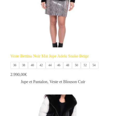
la
page
du
produit
Veste Bettina Noir Mat Jupe Adela Snake Beige
36
38
40
42
44
46
48
50
52
54
2.990,00
€
Jupe et Pantalon
,
Veste et Blouson Cuir
Ce
produit
a
plusieurs
variations.
Les