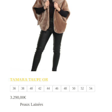
TAMARA TAUPE OR
36
38
40
42
44
46
48
50
52
54
3.290,00
€
Peaux Lainées
Ce