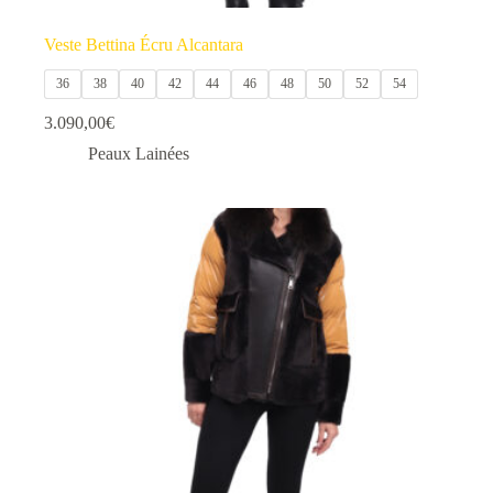
Veste Bettina Écru Alcantara
36
38
40
42
44
46
48
50
52
54
3.090,00
€
Peaux Lainées
Ce
produit
a
plusieurs
variations.
Les
options
peuvent
être
choisies
sur
la
page
du
produit