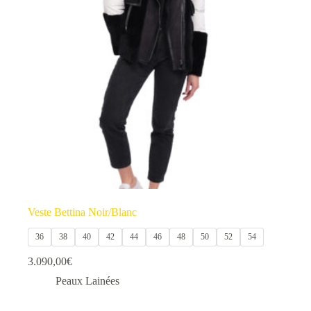
options
peuvent
être
choisies
sur
la
page
du
produit
Veste Bettina Noir/Blanc
36
38
40
42
44
46
48
50
52
54
3.090,00
€
Peaux Lainées
Ce