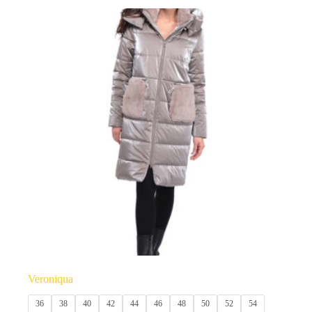
produit
a
plusieurs
variations.
Les
options
peuvent
être
choisies
sur
la
page
du
produit
Veroniqua
36
38
40
42
44
46
48
50
52
54