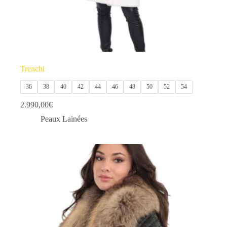
Trenchi
36
38
40
42
44
46
48
50
52
54
2.990,00
€
Peaux Lainées
Ce
produit
a
plusieurs
variations.
Les
options
peuvent
être
choisies
sur