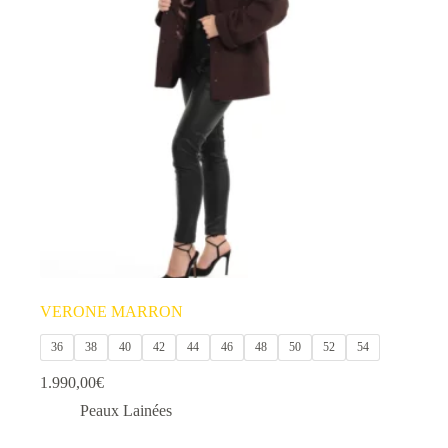
options
peuvent
être
choisies
sur
la
page
du
produit
VERONE MARRON
36
38
40
42
44
46
48
50
52
54
1.990,00
€
Peaux Lainées
Ce