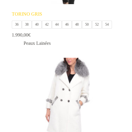
TORINO GRIS
36
38
40
42
44
46
48
50
52
54
1.990,00
€
Peaux Lainées
Ce
produit
a
plusieurs
variations.
Les
options
peuvent
être
choisies
sur
la
page
du
produit