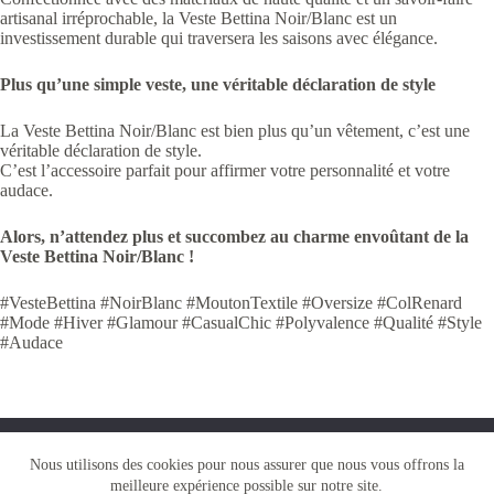
artisanal irréprochable, la Veste Bettina Noir/Blanc est un
investissement durable qui traversera les saisons avec élégance.
Plus qu’une simple veste, une véritable déclaration de style
La Veste Bettina Noir/Blanc est bien plus qu’un vêtement, c’est une
véritable déclaration de style.
C’est l’accessoire parfait pour affirmer votre personnalité et votre
audace.
Alors, n’attendez plus et succombez au charme envoûtant de la
Veste Bettina Noir/Blanc !
#VesteBettina #NoirBlanc #MoutonTextile #Oversize #ColRenard
#Mode #Hiver #Glamour #CasualChic #Polyvalence #Qualité #Style
#Audace
Nous utilisons des cookies pour vous garantir la meilleure
Nous utilisons des cookies pour nous assurer que nous vous offrons la
expérience sur notre site web. Si vous continuez à utiliser ce
meilleure expérience possible sur notre site.
site, nous supposerons que vous en êtes satisfait.