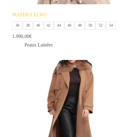
MATERA ECRU
36
38
40
42
44
46
48
50
52
54
1.990,00
€
Peaux Lainées
Ce
produit
a
plusieurs
variations.
Les
options
peuvent
être
choisies
sur
la
page
du
produit