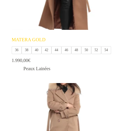
MATERA GOLD
36
38
40
42
44
46
48
50
52
54
1.990,00
€
Peaux Lainées
Ce
produit
a
plusieurs
variations.
Les
options
peuvent
être
choisies
sur