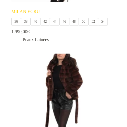
MILAN ECRU
36
38
40
42
44
46
48
50
52
54
1.990,00
€
Peaux Lainées
Ce
produit
a
plusieurs
variations.
Les
options
peuvent
être
choisies
sur
la
page
du
produit