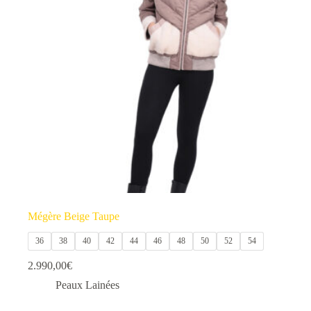
options
peuvent
être
choisies
sur
la
page
du
produit
Mégère Beige Taupe
36
38
40
42
44
46
48
50
52
54
2.990,00
€
Peaux Lainées
Ce