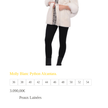
options
peuvent
être
choisies
sur
la
page
du
produit
Molly Blanc Python Alcantara.
36
38
40
42
44
46
48
50
52
54
3.090,00
€
Peaux Lainées
Ce