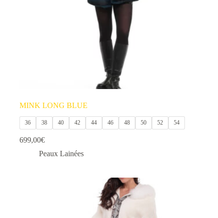
la
page
du
produit
MINK LONG BLUE
36
38
40
42
44
46
48
50
52
54
699,00
€
Peaux Lainées
Ce
produit
a
plusieurs
variations.
Les