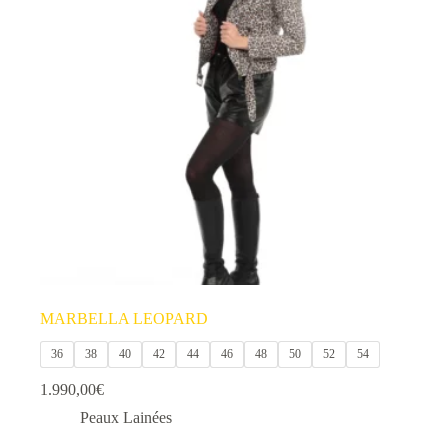
MARBELLA LEOPARD
36
38
40
42
44
46
48
50
52
54
1.990,00
€
Peaux Lainées
Ce