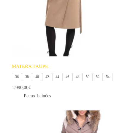
la
page
du
produit
MATERA TAUPE
36
38
40
42
44
46
48
50
52
54
1.990,00
€
Peaux Lainées
Ce
produit
a
plusieurs
variations.
Les