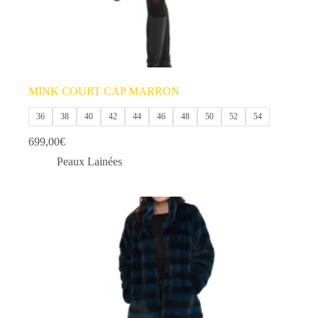
MINK COURT CAP MARRON
36
38
40
42
44
46
48
50
52
54
699,00
€
Peaux Lainées
Ce
produit
a
plusieurs
variations.
Les
options
peuvent
être
choisies
sur