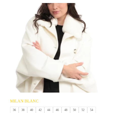
produit
a
plusieurs
variations.
Les
options
peuvent
être
choisies
sur
la
page
du
produit
MILAN BLANC
36
38
40
42
44
46
48
50
52
54