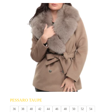
produit
a
plusieurs
variations.
Les
options
peuvent
être
choisies
sur
la
page
du
produit
PESSARO TAUPE
36
38
40
42
44
46
48
50
52
54