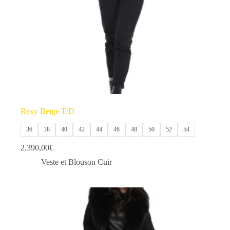
la
page
du
produit
Rexy Beige T/D
36
38
40
42
44
46
48
50
52
54
2.390,00
€
Veste et Blouson Cuir
Ce
produit
a
plusieurs
variations.
Les