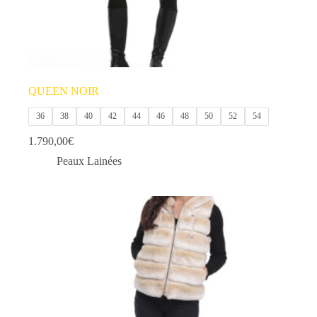
QUEEN NOIR
36
38
40
42
44
46
48
50
52
54
1.790,00
€
Peaux Lainées
Ce
produit
a
plusieurs
variations.
Les
options
peuvent
être
choisies
sur