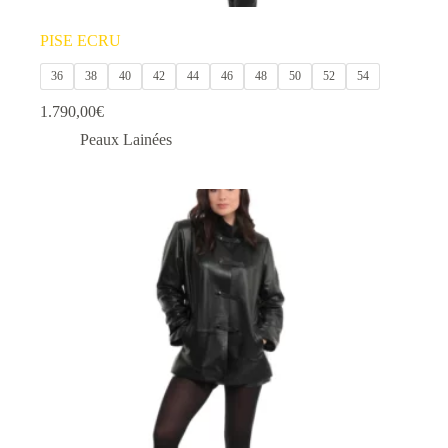
PISE ECRU
36
38
40
42
44
46
48
50
52
54
1.790,00
€
Peaux Lainées
Ce
produit
a
plusieurs
variations.
Les
options
peuvent
être
choisies
sur
la
page
du
produit