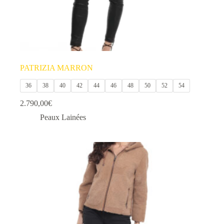
PATRIZIA MARRON
36
38
40
42
44
46
48
50
52
54
2.790,00
€
Peaux Lainées
Ce
produit
a
plusieurs
variations.
Les
options
peuvent
être
choisies
sur