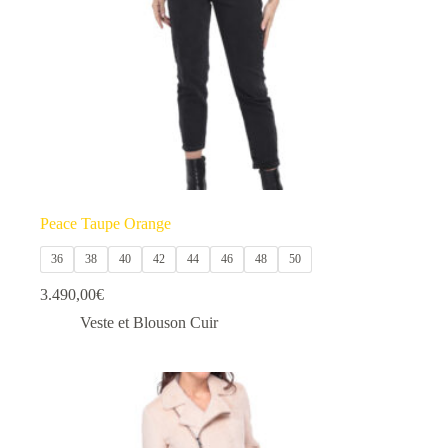
la
page
du
produit
Peace Taupe Orange
36
38
40
42
44
46
48
50
3.490,00
€
Veste et Blouson Cuir
Ce
produit
a
plusieurs
variations.
Les