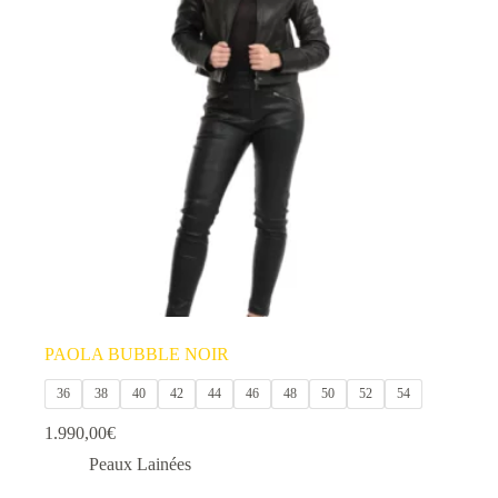
PAOLA BUBBLE NOIR
36
38
40
42
44
46
48
50
52
54
1.990,00
€
Peaux Lainées
Ce