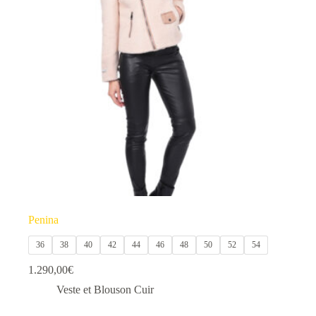
options
peuvent
être
choisies
sur
la
page
du
produit
Penina
36
38
40
42
44
46
48
50
52
54
1.290,00
€
Veste et Blouson Cuir
Ce