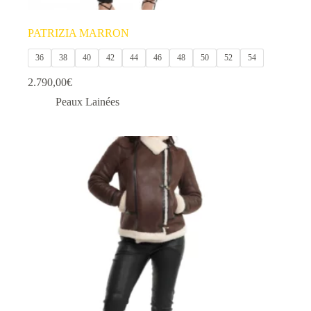
PATRIZIA MARRON
36
38
40
42
44
46
48
50
52
54
2.790,00
€
Peaux Lainées
Ce
produit
a
plusieurs
variations.
Les
options
peuvent
être
choisies
sur
la
page
du
produit