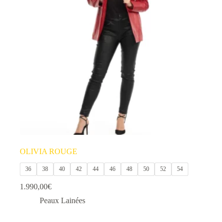
options
peuvent
être
choisies
sur
la
page
du
produit
OLIVIA ROUGE
36
38
40
42
44
46
48
50
52
54
1.990,00
€
Peaux Lainées
Ce