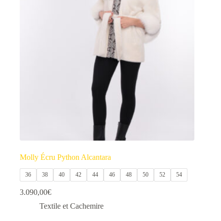
Molly Écru Python Alcantara
36
38
40
42
44
46
48
50
52
54
3.090,00
€
Textile et Cachemire
Ce