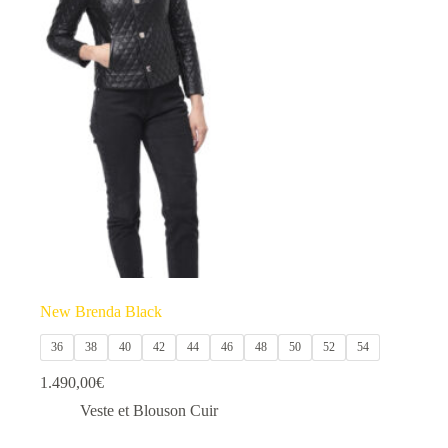
options
peuvent
être
choisies
sur
la
page
du
produit
New Brenda Black
36
38
40
42
44
46
48
50
52
54
1.490,00
€
Veste et Blouson Cuir
Ce