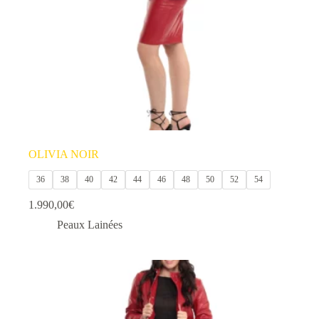
la
page
du
produit
OLIVIA NOIR
36
38
40
42
44
46
48
50
52
54
1.990,00
€
Peaux Lainées
Ce
produit
a
plusieurs
variations.
Les