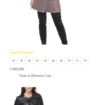
la
page
du
produit
Napoli Elephant
36
38
40
42
44
46
48
50
52
54
3.990,00
€
Veste et Blouson Cuir
Ce
produit
a
plusieurs
variations.
Les