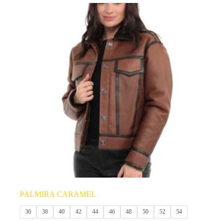
produit
a
plusieurs
variations.
Les
options
peuvent
être
choisies
sur
la
page
du
produit
PALMIRA CARAMEL
36
38
40
42
44
46
48
50
52
54