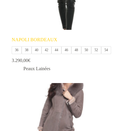
NAPOLI BORDEAUX
36
38
40
42
44
46
48
50
52
54
3.290,00
€
Peaux Lainées
Ce
produit
a
plusieurs
variations.
Les
options
peuvent
être
choisies
sur