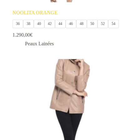
NOOLITA ORANGE
36
38
40
42
44
46
48
50
52
54
1.290,00
€
Peaux Lainées
Ce
produit
a
plusieurs
variations.
Les
options
peuvent
être
choisies
sur
la
page
du
produit