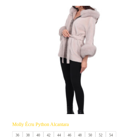
produit
a
plusieurs
variations.
Les
options
peuvent
être
choisies
sur
la
page
du
produit
Molly Écru Python Alcantara
36
38
40
42
44
46
48
50
52
54