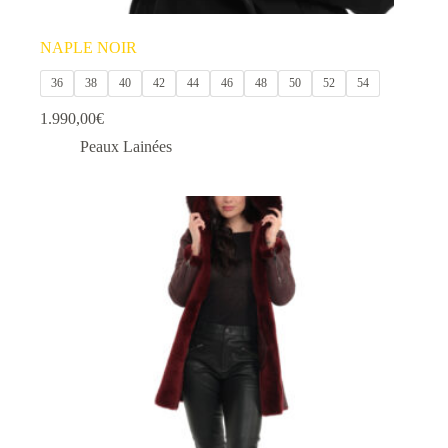
NAPLE NOIR
36
38
40
42
44
46
48
50
52
54
1.990,00
€
Peaux Lainées
Ce
produit
a
plusieurs
variations.
Les
options
peuvent
être
choisies
sur
la
page
du
produit