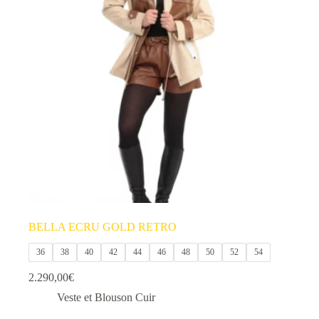
BELLA ECRU GOLD RETRO
36
38
40
42
44
46
48
50
52
54
2.290,00
€
Veste et Blouson Cuir
Ce