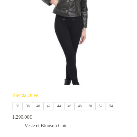
options
peuvent
être
choisies
sur
la
page
du
produit
Brenda Olive
36
38
40
42
44
46
48
50
52
54
1.290,00
€
Veste et Blouson Cuir
Ce