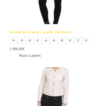
Bombardier Femme Capuche Old Brown
36
38
40
42
44
46
48
50
52
54
1.990,00
€
Peaux Lainées
Ce
produit
a
plusieurs
variations.
Les
options
peuvent
être
choisies
sur