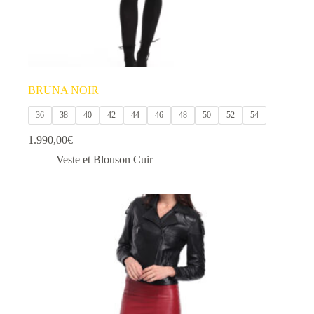
BRUNA NOIR
36
38
40
42
44
46
48
50
52
54
1.990,00
€
Veste et Blouson Cuir
Ce
produit
a
plusieurs
variations.
Les
options
peuvent
être
choisies
sur