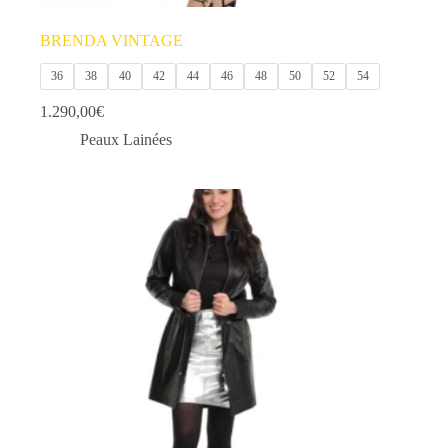
BRENDA VINTAGE
36
38
40
42
44
46
48
50
52
54
1.290,00
€
Peaux Lainées
Ce
produit
a
plusieurs
variations.
Les
options
peuvent
être
choisies
sur
la
page
du
produit