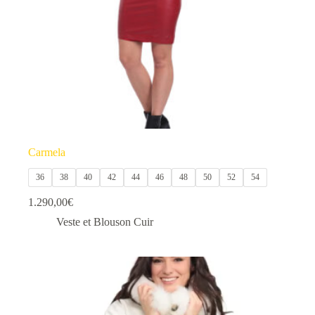
la
page
du
produit
Carmela
36
38
40
42
44
46
48
50
52
54
1.290,00
€
Veste et Blouson Cuir
Ce
produit
a
plusieurs
variations.
Les