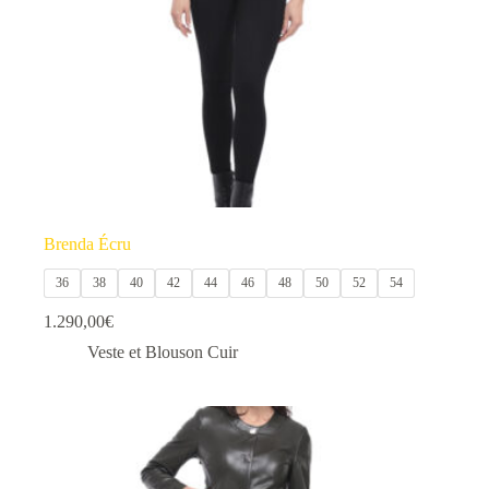
la
page
du
produit
Brenda Écru
36
38
40
42
44
46
48
50
52
54
1.290,00
€
Veste et Blouson Cuir
Ce
produit
a
plusieurs
variations.
Les