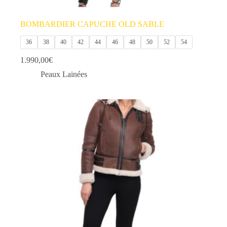
BOMBARDIER CAPUCHE OLD SABLE
36
38
40
42
44
46
48
50
52
54
1.990,00
€
Peaux Lainées
Ce
produit
a
plusieurs
variations.
Les
options
peuvent
être
choisies
sur
la
page
du
produit