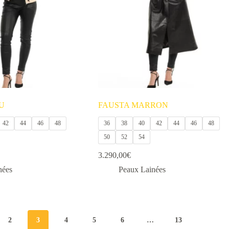
peuvent
être
choisies
sur
la
page
du
produit
U
FAUSTA MARRON
42
44
46
48
36
38
40
42
44
46
48
50
52
54
3.290,00
€
nées
Peaux Lainées
Ce
produit
a
plusieurs
variations.
2
3
4
5
6
…
13