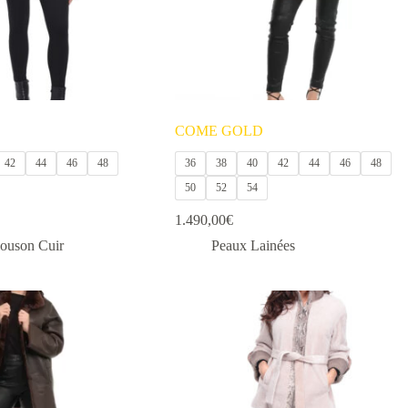
COME GOLD
42
44
46
48
36
38
40
42
44
46
48
50
52
54
1.490,00
€
louson Cuir
Peaux Lainées
Ce
produit
a
plusieurs
variations.
Les
options
peuvent
être