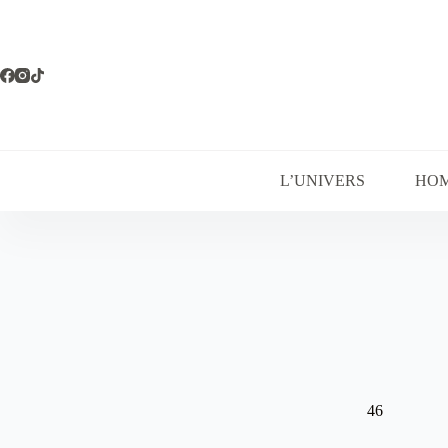
Passer
au
contenu
L’UNIVERS
HO
46