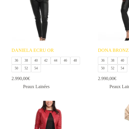
choisies
choisies
sur
sur
la
la
page
page
du
du
produit
produit
DANIELA ECRU OR
DONA BRONZ
36
38
40
42
44
46
48
36
38
40
50
52
54
50
52
54
2.990,00
€
2.990,00
€
Peaux Lainées
Peaux Lai
Ce
Ce
produit
produit
a
a
plusieurs
plusieurs
variations.
variations.
Les
Les
options
options