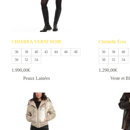
CHIARRA VERNI NOIR
Christelle Écru
36
38
40
42
44
46
48
36
38
40
50
52
54
50
52
54
1.990,00
€
1.290,00
€
Peaux Lainées
Veste et B
Ce
Ce
produit
produit
a
a
plusieurs
plusieurs
variations.
variations.
Les
Les
options
options
peuvent
peuvent
être
être