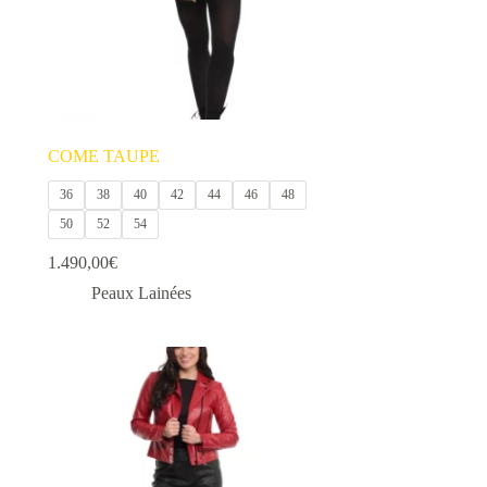
COME TAUPE
36
38
40
42
44
46
48
50
52
54
1.490,00
€
Peaux Lainées
Ce
produit
a
plusieurs
variations.
Les
options
peuvent
être