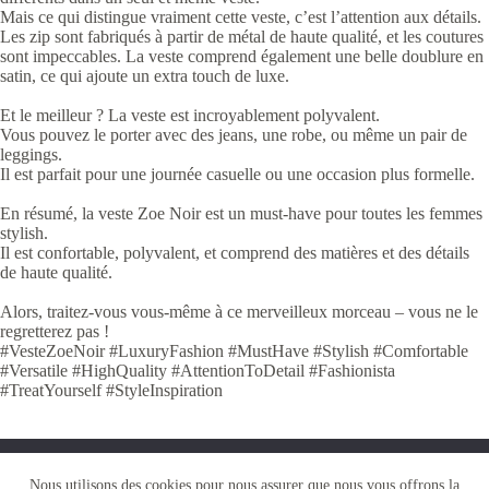
Mais ce qui distingue vraiment cette veste, c’est l’attention aux détails.
Les zip sont fabriqués à partir de métal de haute qualité, et les coutures
sont impeccables. La veste comprend également une belle doublure en
satin, ce qui ajoute un extra touch de luxe.
Et le meilleur ? La veste est incroyablement polyvalent.
Vous pouvez le porter avec des jeans, une robe, ou même un pair de
leggings.
Il est parfait pour une journée casuelle ou une occasion plus formelle.
En résumé, la veste Zoe Noir est un must-have pour toutes les femmes
stylish.
Il est confortable, polyvalent, et comprend des matières et des détails
de haute qualité.
Alors, traitez-vous vous-même à ce merveilleux morceau – vous ne le
regretterez pas !
#VesteZoeNoir #LuxuryFashion #MustHave #Stylish #Comfortable
#Versatile #HighQuality #AttentionToDetail #Fashionista
#TreatYourself #StyleInspiration
Nous utilisons des cookies pour vous garantir la meilleure
Nous utilisons des cookies pour nous assurer que nous vous offrons la
expérience sur notre site web. Si vous continuez à utiliser ce