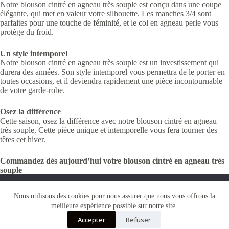
Notre blouson cintré en agneau très souple est conçu dans une coupe
élégante, qui met en valeur votre silhouette. Les manches 3/4 sont
parfaites pour une touche de féminité, et le col en agneau perle vous
protège du froid.
Un style intemporel
Notre blouson cintré en agneau très souple est un investissement qui
durera des années. Son style intemporel vous permettra de le porter en
toutes occasions, et il deviendra rapidement une pièce incontournable
de votre garde-robe.
Osez la différence
Cette saison, osez la différence avec notre blouson cintré en agneau
très souple. Cette pièce unique et intemporelle vous fera tourner des
têtes cet hiver.
Commandez dès aujourd’hui votre blouson cintré en agneau très
souple
N’attendez plus pour commander votre blouson cintré en agneau très
Nous utilisons des cookies pour vous garantir la meilleure
souple. Cette pièce unique et intemporelle vous fera rayonner cet hiver.
Nous utilisons des cookies pour nous assurer que nous vous offrons la
expérience sur notre site web. Si vous continuez à utiliser ce
meilleure expérience possible sur notre site.
site, nous supposerons que vous en êtes satisfait.
Accepter
Refuser
OK