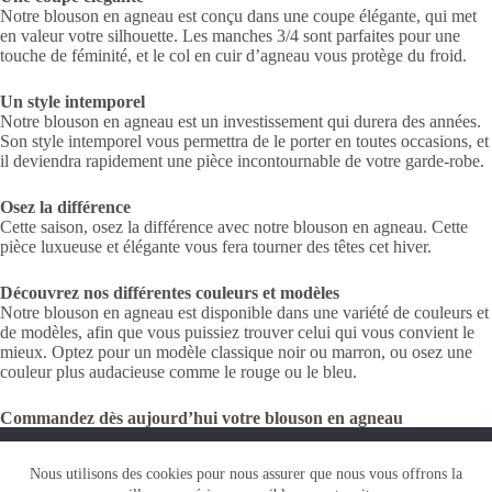
Notre blouson en agneau est conçu dans une coupe élégante, qui met
en valeur votre silhouette. Les manches 3/4 sont parfaites pour une
touche de féminité, et le col en cuir d’agneau vous protège du froid.
Un style intemporel
Notre blouson en agneau est un investissement qui durera des années.
Son style intemporel vous permettra de le porter en toutes occasions, et
il deviendra rapidement une pièce incontournable de votre garde-robe.
Osez la différence
Cette saison, osez la différence avec notre blouson en agneau. Cette
pièce luxueuse et élégante vous fera tourner des têtes cet hiver.
Découvrez nos différentes couleurs et modèles
Notre blouson en agneau est disponible dans une variété de couleurs et
de modèles, afin que vous puissiez trouver celui qui vous convient le
mieux. Optez pour un modèle classique noir ou marron, ou osez une
couleur plus audacieuse comme le rouge ou le bleu.
Commandez dès aujourd’hui votre blouson en agneau
N’attendez plus pour commander votre blouson en agneau. Cette pièce
Nous utilisons des cookies pour vous garantir la meilleure
luxueuse et élégante vous fera rayonner cet hiver.
Nous utilisons des cookies pour nous assurer que nous vous offrons la
expérience sur notre site web. Si vous continuez à utiliser ce