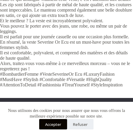
Les zip sont fabriqués à partir de métal de haute qualité, et les coutures
sont impeccables. Le manteau comprend également une belle doublure
en satin, ce qui ajoute un extra touch de luxe.
Et le meilleur ? La veste est incroyablement polyvalent.
Vous pouvez le porter avec des jeans, une robe, ou même un pair de
leggings.
Il est parfait pour une journée casuelle ou une occasion plus formelle.
En résumé, la veste Severine Or Ecu est un must-have pour toutes les
femmes stylish.
Il est confortable, polyvalent, et comprend des matières et des détails
de haute qualité.
Alors, traitez-vous vous-même à ce merveilleux morceau – vous ne le
regretterez pas !
#BombardierFemme #VesteSeverineOr Ecu #LuxuryFashion
#MustHave #Stylish #Comfortable #Versatile #HighQuality
#AttentionToDetail #Fashionista #TreatYourself #StyleInspiration
Nous utilisons des cookies pour vous garantir la meilleure
Nous utilisons des cookies pour nous assurer que nous vous offrons la
expérience sur notre site web. Si vous continuez à utiliser ce
meilleure expérience possible sur notre site.
site, nous supposerons que vous en êtes satisfait.
Accepter
Refuser
OK